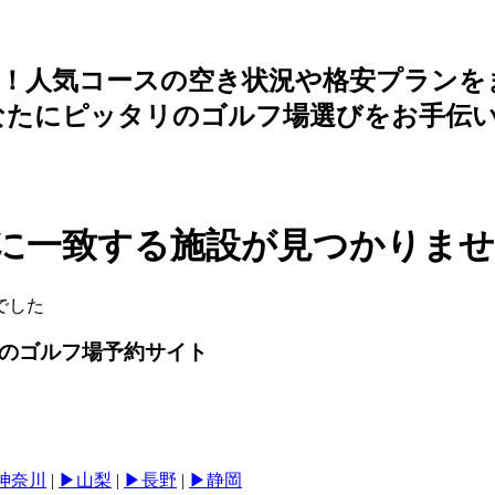
約！人気コースの空き状況や格安プランを
なたにピッタリのゴルフ場選びをお手伝
に一致する施設が見つかりま
でした
級のゴルフ場予約サイト
︎神奈川
|
▶︎山梨
|
▶︎長野
|
▶︎静岡