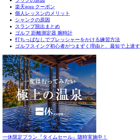
フックの原因
楽天gora クーポン
個人レッスンのメリット
シャンクの原因
スランプ脱出まとめ
ゴルフ 距離測定器 腕時計
打ちっぱなしでプレッシャーをかける練習方法
ゴルフスイング初心者がつまずく理由と、最短で上達す
一休限定プラン『タイムセール』随時実施中！