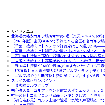
サイドメニュー
北海道の格安ゴルフ場おすすめ7選【楽天GORAでお得
【2025年版】楽天GORAで予約できる全国有名ゴルフ
【千葉・接待向け】ベテラン評論家はこう選ぶかも——
【広島・接待向け】瀬戸内の風と山の匂いを感じる、地
【石川編】接待や宿泊に最適なおすすめゴルフ場＆宿５
【大阪・接待向け】高級感あふれるゴルフ場5選｜招か
【静岡編】接待や宿泊に最適な“向き合いたい”ゴルフ場
【US直送】日本未発売＆US限定ゴルフクラブを安く手
【ゴルフ場でも油断禁物】熊対策グッズおすすめ3選｜
スライス矯正ワンポイント
千葉夷隅ゴルフクラブ
初心者必見！ゴルフラウンド前に必ずチェックしたい5
幹事必見】ゴルフコンペ景品ランキング15選｜予算別・
【初心者必見】ゴルフ上達の近道は実戦！練習場だけで