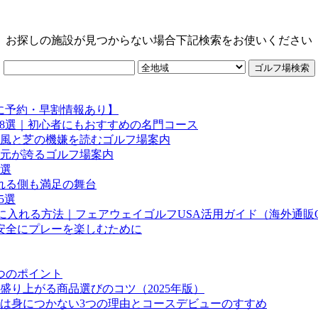
お探しの施設が見つからない場合下記検索をお使いください
に予約・早割情報あり】
場8選｜初心者にもおすすめの名門コース
風と芝の機嫌を読むゴルフ場案内
元が誇るゴルフ場案内
選
れる側も満足の舞台
5選
に入れる方法｜フェアウェイゴルフUSA活用ガイド（海外通販
安全にプレーを楽しむために
つのポイント
盛り上がる商品選びのコツ（2025年版）
は身につかない3つの理由とコースデビューのすすめ