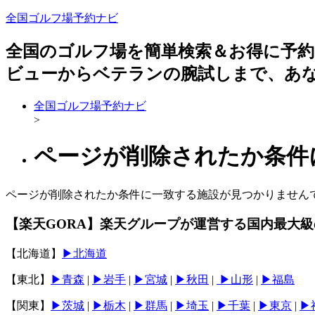
全国ゴルフ場予約ナビ
全国のゴルフ場を簡単検索＆お得に予
ビューからベテランの腕試しまで、あ
全国ゴルフ場予約ナビ
>
ページが削除されたか条件
ページが削除されたか条件に一致する施設が見つかりません
【楽天GORA】楽天グループが運営する国内最大
【北海道】
▶北海道
【東北】
▶青森
|
▶岩手
|
▶宮城
|
▶秋田
|
▶山形
|
▶福島
【関東】
▶︎茨城
|
▶︎栃木
|
▶︎群馬
|
▶︎埼玉
|
▶︎千葉
|
▶︎東京
|
▶