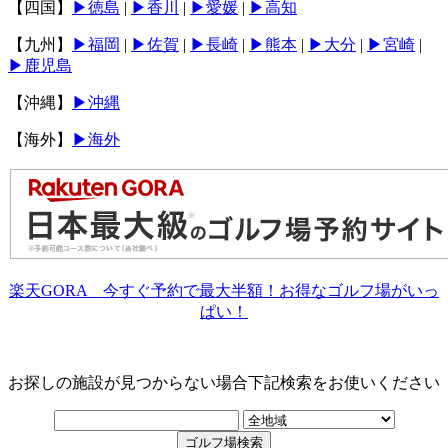
【四国】
▶︎徳島
|
▶︎香川
|
▶︎愛媛
|
▶︎高知
【九州】
▶︎福岡
|
▶︎佐賀
|
▶︎長崎
|
▶︎熊本
|
▶︎大分
|
▶︎宮崎
|
▶︎鹿児島
【沖縄】
▶︎沖縄
【海外】
▶海外
楽天GORA 今すぐ予約で最大半額！お得なゴルフ場がいっ
ぱい！
お探しの施設が見つからない場合下記検索をお使いください