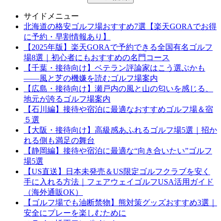
サイドメニュー
北海道の格安ゴルフ場おすすめ7選【楽天GORAでお得
に予約・早割情報あり】
【2025年版】楽天GORAで予約できる全国有名ゴルフ
場8選｜初心者にもおすすめの名門コース
【千葉・接待向け】ベテラン評論家はこう選ぶかも
——風と芝の機嫌を読むゴルフ場案内
【広島・接待向け】瀬戸内の風と山の匂いを感じる、
地元が誇るゴルフ場案内
【石川編】接待や宿泊に最適なおすすめゴルフ場＆宿
５選
【大阪・接待向け】高級感あふれるゴルフ場5選｜招か
れる側も満足の舞台
【静岡編】接待や宿泊に最適な“向き合いたい”ゴルフ
場5選
【US直送】日本未発売＆US限定ゴルフクラブを安く
手に入れる方法｜フェアウェイゴルフUSA活用ガイド
（海外通販OK）
【ゴルフ場でも油断禁物】熊対策グッズおすすめ3選｜
安全にプレーを楽しむために