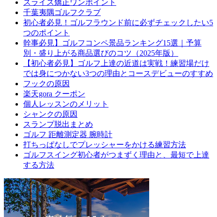
スライス矯正ワンポイント
千葉夷隅ゴルフクラブ
初心者必見！ゴルフラウンド前に必ずチェックしたい5
つのポイント
幹事必見】ゴルフコンペ景品ランキング15選｜予算
別・盛り上がる商品選びのコツ（2025年版）
【初心者必見】ゴルフ上達の近道は実戦！練習場だけ
では身につかない3つの理由とコースデビューのすすめ
フックの原因
楽天gora クーポン
個人レッスンのメリット
シャンクの原因
スランプ脱出まとめ
ゴルフ 距離測定器 腕時計
打ちっぱなしでプレッシャーをかける練習方法
ゴルフスイング初心者がつまずく理由と、最短で上達
する方法