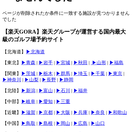
ページが削除されたか条件に一致する施設が見つかりません
でした
【楽天GORA】楽天グループが運営する国内最大
級のゴルフ場予約サイト
【北海道】
▶北海道
【東北】
▶青森
|
▶岩手
|
▶宮城
|
▶秋田
|
▶山形
|
▶福島
【関東】
▶︎茨城
|
▶︎栃木
|
▶︎群馬
|
▶︎埼玉
|
▶︎千葉
|
▶︎東京
|
▶︎神奈川
|
▶︎山梨
|
▶︎長野
|
▶︎静岡
【北陸】
▶︎新潟
|
▶︎富山
|
▶︎石川
|
▶︎福井
【中部】
▶︎岐阜
|
▶︎愛知
|
▶︎三重
【近畿】
▶︎滋賀
|
▶︎京都
|
▶︎大阪
|
▶︎兵庫
|
▶︎奈良
|
▶︎和歌山
【中国】
▶︎鳥取
|
▶︎島根
|
▶︎岡山
|
▶︎広島
|
▶︎山口