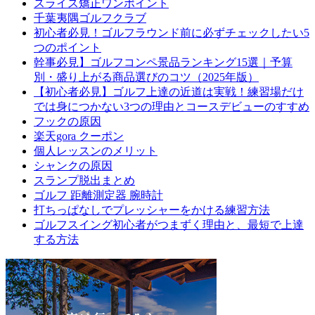
スライス矯正ワンポイント
千葉夷隅ゴルフクラブ
初心者必見！ゴルフラウンド前に必ずチェックしたい5
つのポイント
幹事必見】ゴルフコンペ景品ランキング15選｜予算
別・盛り上がる商品選びのコツ（2025年版）
【初心者必見】ゴルフ上達の近道は実戦！練習場だけ
では身につかない3つの理由とコースデビューのすすめ
フックの原因
楽天gora クーポン
個人レッスンのメリット
シャンクの原因
スランプ脱出まとめ
ゴルフ 距離測定器 腕時計
打ちっぱなしでプレッシャーをかける練習方法
ゴルフスイング初心者がつまずく理由と、最短で上達
する方法