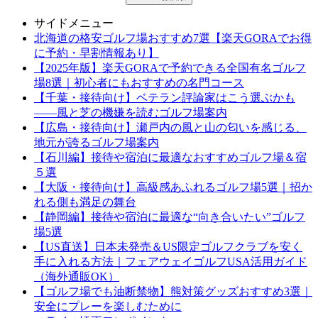
サイドメニュー
北海道の格安ゴルフ場おすすめ7選【楽天GORAでお得
に予約・早割情報あり】
【2025年版】楽天GORAで予約できる全国有名ゴルフ
場8選｜初心者にもおすすめの名門コース
【千葉・接待向け】ベテラン評論家はこう選ぶかも
——風と芝の機嫌を読むゴルフ場案内
【広島・接待向け】瀬戸内の風と山の匂いを感じる、
地元が誇るゴルフ場案内
【石川編】接待や宿泊に最適なおすすめゴルフ場＆宿
５選
【大阪・接待向け】高級感あふれるゴルフ場5選｜招か
れる側も満足の舞台
【静岡編】接待や宿泊に最適な“向き合いたい”ゴルフ
場5選
【US直送】日本未発売＆US限定ゴルフクラブを安く
手に入れる方法｜フェアウェイゴルフUSA活用ガイド
（海外通販OK）
【ゴルフ場でも油断禁物】熊対策グッズおすすめ3選｜
安全にプレーを楽しむために