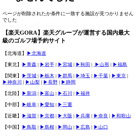
ページが削除されたか条件に一致する施設が見つかりません
でした
【楽天GORA】楽天グループが運営する国内最大
級のゴルフ場予約サイト
【北海道】
▶北海道
【東北】
▶青森
|
▶岩手
|
▶宮城
|
▶秋田
|
▶山形
|
▶福島
【関東】
▶︎茨城
|
▶︎栃木
|
▶︎群馬
|
▶︎埼玉
|
▶︎千葉
|
▶︎東京
|
▶︎神奈川
|
▶︎山梨
|
▶︎長野
|
▶︎静岡
【北陸】
▶︎新潟
|
▶︎富山
|
▶︎石川
|
▶︎福井
【中部】
▶︎岐阜
|
▶︎愛知
|
▶︎三重
【近畿】
▶︎滋賀
|
▶︎京都
|
▶︎大阪
|
▶︎兵庫
|
▶︎奈良
|
▶︎和歌山
【中国】
▶︎鳥取
|
▶︎島根
|
▶︎岡山
|
▶︎広島
|
▶︎山口