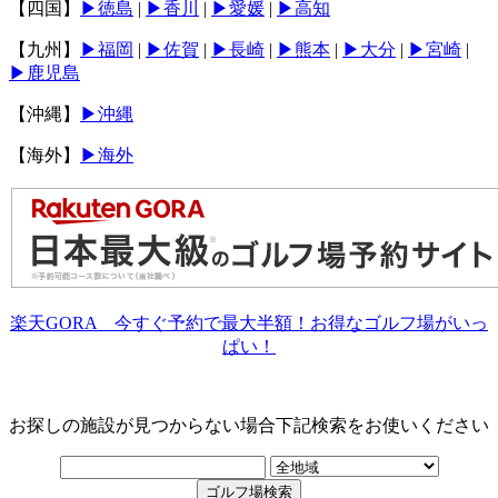
【四国】
▶︎徳島
|
▶︎香川
|
▶︎愛媛
|
▶︎高知
【九州】
▶︎福岡
|
▶︎佐賀
|
▶︎長崎
|
▶︎熊本
|
▶︎大分
|
▶︎宮崎
|
▶︎鹿児島
【沖縄】
▶︎沖縄
【海外】
▶海外
楽天GORA 今すぐ予約で最大半額！お得なゴルフ場がいっ
ぱい！
お探しの施設が見つからない場合下記検索をお使いください