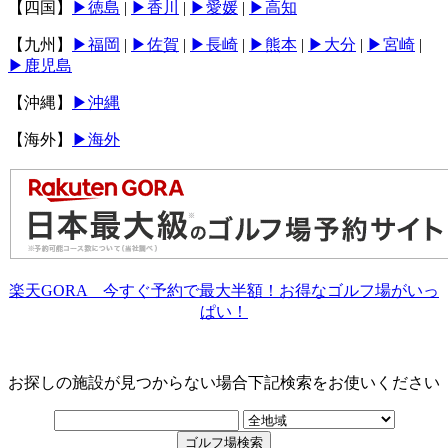
【四国】
▶︎徳島
|
▶︎香川
|
▶︎愛媛
|
▶︎高知
【九州】
▶︎福岡
|
▶︎佐賀
|
▶︎長崎
|
▶︎熊本
|
▶︎大分
|
▶︎宮崎
|
▶︎鹿児島
【沖縄】
▶︎沖縄
【海外】
▶海外
楽天GORA 今すぐ予約で最大半額！お得なゴルフ場がいっ
ぱい！
お探しの施設が見つからない場合下記検索をお使いください