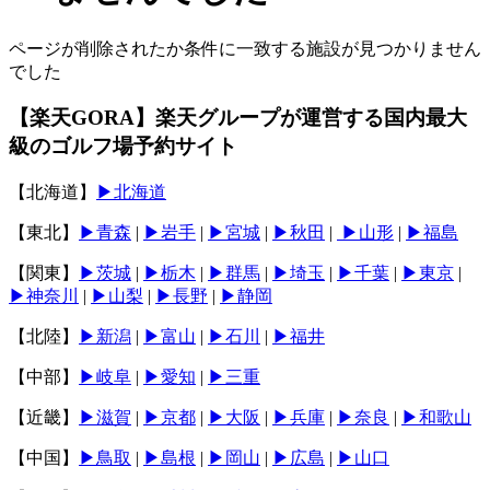
ページが削除されたか条件に一致する施設が見つかりません
でした
【楽天GORA】楽天グループが運営する国内最大
級のゴルフ場予約サイト
【北海道】
▶北海道
【東北】
▶青森
|
▶岩手
|
▶宮城
|
▶秋田
|
▶山形
|
▶福島
【関東】
▶︎茨城
|
▶︎栃木
|
▶︎群馬
|
▶︎埼玉
|
▶︎千葉
|
▶︎東京
|
▶︎神奈川
|
▶︎山梨
|
▶︎長野
|
▶︎静岡
【北陸】
▶︎新潟
|
▶︎富山
|
▶︎石川
|
▶︎福井
【中部】
▶︎岐阜
|
▶︎愛知
|
▶︎三重
【近畿】
▶︎滋賀
|
▶︎京都
|
▶︎大阪
|
▶︎兵庫
|
▶︎奈良
|
▶︎和歌山
【中国】
▶︎鳥取
|
▶︎島根
|
▶︎岡山
|
▶︎広島
|
▶︎山口