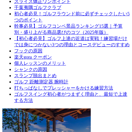
スライス矯正ワンポイント
千葉夷隅ゴルフクラブ
初心者必見！ゴルフラウンド前に必ずチェックしたい5
つのポイント
幹事必見】ゴルフコンペ景品ランキング15選｜予算
別・盛り上がる商品選びのコツ（2025年版）
【初心者必見】ゴルフ上達の近道は実戦！練習場だけ
では身につかない3つの理由とコースデビューのすすめ
フックの原因
楽天gora クーポン
個人レッスンのメリット
シャンクの原因
スランプ脱出まとめ
ゴルフ 距離測定器 腕時計
打ちっぱなしでプレッシャーをかける練習方法
ゴルフスイング初心者がつまずく理由と、最短で上達
する方法