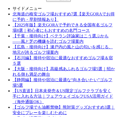
サイドメニュー
北海道の格安ゴルフ場おすすめ7選【楽天GORAでお得
に予約・早割情報あり】
【2025年版】楽天GORAで予約できる全国有名ゴルフ
場8選｜初心者にもおすすめの名門コース
【千葉・接待向け】ベテラン評論家はこう選ぶかも
——風と芝の機嫌を読むゴルフ場案内
【広島・接待向け】瀬戸内の風と山の匂いを感じる、
地元が誇るゴルフ場案内
【石川編】接待や宿泊に最適なおすすめゴルフ場＆宿
５選
【大阪・接待向け】高級感あふれるゴルフ場5選｜招か
れる側も満足の舞台
【静岡編】接待や宿泊に最適な“向き合いたい”ゴルフ
場5選
【US直送】日本未発売＆US限定ゴルフクラブを安く
手に入れる方法｜フェアウェイゴルフUSA活用ガイド
（海外通販OK）
【ゴルフ場でも油断禁物】熊対策グッズおすすめ3選｜
安全にプレーを楽しむために