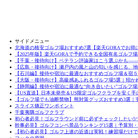
サイドメニュー
北海道の格安ゴルフ場おすすめ7選【楽天GORAでお得
【2025年版】楽天GORAで予約できる全国有名ゴルフ
【千葉・接待向け】ベテラン評論家はこう選ぶかも——
【広島・接待向け】瀬戸内の風と山の匂いを感じる、地
【石川編】接待や宿泊に最適なおすすめゴルフ場＆宿５
【大阪・接待向け】高級感あふれるゴルフ場5選｜招か
【静岡編】接待や宿泊に最適な“向き合いたい”ゴルフ場
【US直送】日本未発売＆US限定ゴルフクラブを安く手
【ゴルフ場でも油断禁物】熊対策グッズおすすめ3選｜
スライス矯正ワンポイント
千葉夷隅ゴルフクラブ
初心者必見！ゴルフラウンド前に必ずチェックしたい5
幹事必見】ゴルフコンペ景品ランキング15選｜予算別・
【初心者必見】ゴルフ上達の近道は実戦！練習場だけで