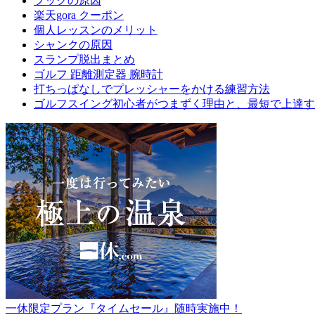
フックの原因
楽天gora クーポン
個人レッスンのメリット
シャンクの原因
スランプ脱出まとめ
ゴルフ 距離測定器 腕時計
打ちっぱなしでプレッシャーをかける練習方法
ゴルフスイング初心者がつまずく理由と、最短で上達す
一休限定プラン『タイムセール』随時実施中！