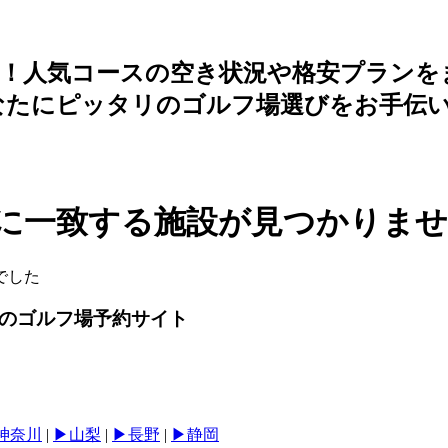
約！人気コースの空き状況や格安プランを
なたにピッタリのゴルフ場選びをお手伝
に一致する施設が見つかりま
でした
級のゴルフ場予約サイト
︎神奈川
|
▶︎山梨
|
▶︎長野
|
▶︎静岡