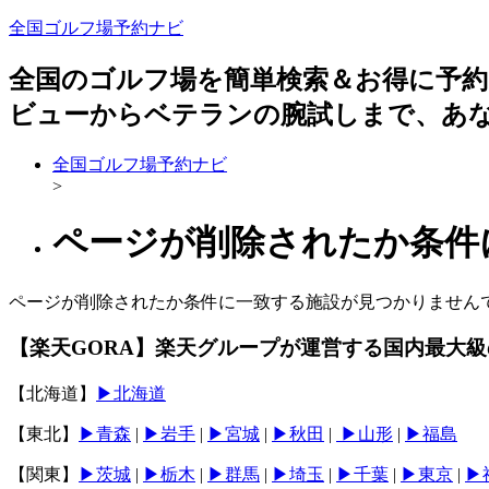
全国ゴルフ場予約ナビ
全国のゴルフ場を簡単検索＆お得に予
ビューからベテランの腕試しまで、あ
全国ゴルフ場予約ナビ
>
ページが削除されたか条件
ページが削除されたか条件に一致する施設が見つかりません
【楽天GORA】楽天グループが運営する国内最大
【北海道】
▶北海道
【東北】
▶青森
|
▶岩手
|
▶宮城
|
▶秋田
|
▶山形
|
▶福島
【関東】
▶︎茨城
|
▶︎栃木
|
▶︎群馬
|
▶︎埼玉
|
▶︎千葉
|
▶︎東京
|
▶