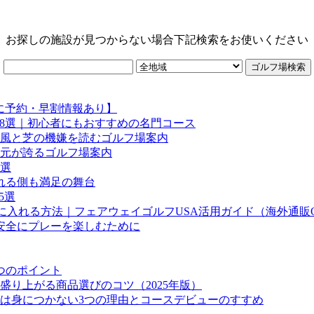
お探しの施設が見つからない場合下記検索をお使いください
に予約・早割情報あり】
場8選｜初心者にもおすすめの名門コース
風と芝の機嫌を読むゴルフ場案内
元が誇るゴルフ場案内
選
れる側も満足の舞台
5選
に入れる方法｜フェアウェイゴルフUSA活用ガイド（海外通販
安全にプレーを楽しむために
つのポイント
盛り上がる商品選びのコツ（2025年版）
は身につかない3つの理由とコースデビューのすすめ